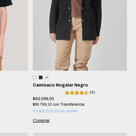
+1
Camisaco Nogalar Negro
(2)
$63.099,00
$56.789,10
con
6
x
$10.516,50
sin interés
Comprar