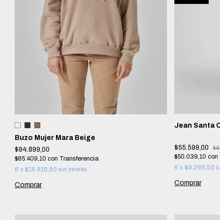
Jean Santa C
Buzo Mujer Mara Beige
$55.599,00
$6
$94.899,00
$50.039,10
con
$85.409,10
con
6
x
$9.266,50
s
6
x
$15.816,50
sin interés
Comprar
Comprar