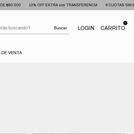
% OFF EXTRA con TRANSFERENCIA
6 CUOTAS SIN INTERES
ENVIO
0
LOGIN
CARRITO
Buscar
 DE VENTA