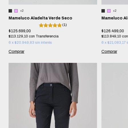
+2
+2
Mameluco Aladelta Verde Seco
Mameluco Al
(1)
$125.699,00
$126.499,00
$113.129,10
con
$113.849,10
con
6
x
$20.949,83
sin interés
6
x
$21.083,17
Comprar
Comprar