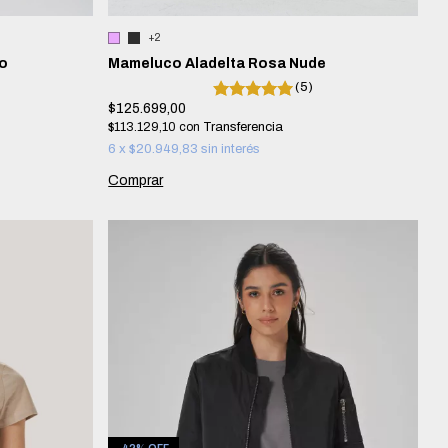
+2
o
Mameluco Aladelta Rosa Nude
(5)
$125.699,00
$113.129,10
con
6
x
$20.949,83
sin interés
Comprar