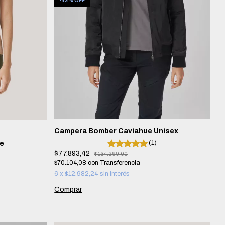
-
42
%
OFF
Campera Bomber Caviahue Unisex
(1)
e
$77.893,42
$134.299,00
$70.104,08
con
6
x
$12.982,24
sin interés
Comprar