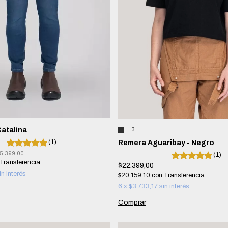
atalina
+3
(1)
Remera Aguaribay - Negro
5.399,00
(1)
$22.399,00
in interés
$20.159,10
con
6
x
$3.733,17
sin interés
Comprar