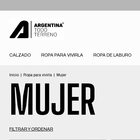
6 CUOTAS S
CALZADO
ROPA PARA VIVIRLA
ROPA DE LABURO
Inicio
|
Ropa para vivirla
|
Mujer
MUJER
FILTRAR Y ORDENAR