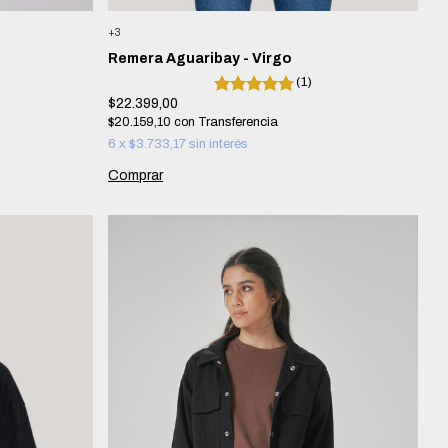
+3
Remera Aguaribay - Virgo
(1)
$22.399,00
$20.159,10
con
6
x
$3.733,17
sin interés
Comprar