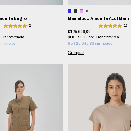
+2
adelta Negro
Mameluco Aladelta Azul Marin
(2)
(1)
$125.699,00
$113.129,10
con
sin interés
6
x
$20.949,83
sin interés
Comprar