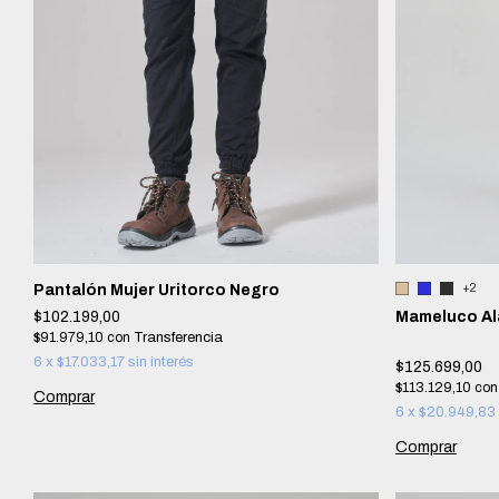
+2
Pantalón Mujer Uritorco Negro
Mameluco Al
$102.199,00
$91.979,10
con
6
x
$17.033,17
sin interés
$125.699,00
$113.129,10
con
Comprar
6
x
$20.949,83
Comprar