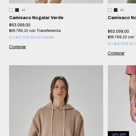
+1
+1
Camisaco Nogalar Verde
Camisaco No
$63.099,00
$56.789,10
con
$63.099,00
$56.789,10
con
6
x
$10.516,50
sin interés
6
x
$10.516,50
Comprar
Comprar
-
15
%
OFF