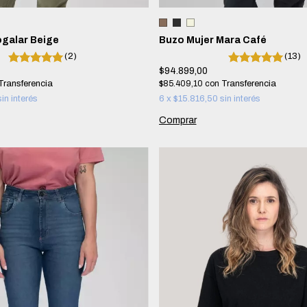
galar Beige
Buzo Mujer Mara Café
(2)
(13)
$94.899,00
$85.409,10
con
sin interés
6
x
$15.816,50
sin interés
Comprar