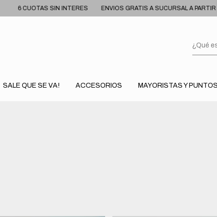
IN INTERES
ENVIOS GRATIS A SUCURSAL A PARTIR DE $80.000
10
SALE QUE SE VA!
ACCESORIOS
MAYORISTAS Y PUNTOS