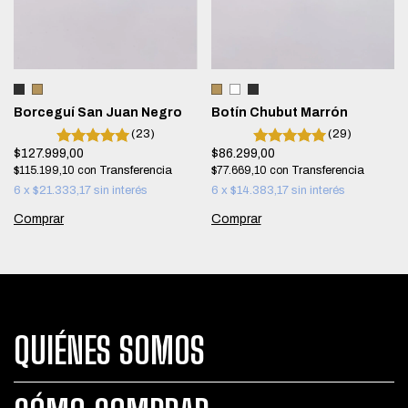
Borceguí San Juan Negro
Botín Chubut Marrón
(23)
(29)
$127.999,00
$86.299,00
$115.199,10
con
$77.669,10
con
6
x
$21.333,17
sin interés
6
x
$14.383,17
sin interés
Comprar
Comprar
QUIÉNES SOMOS