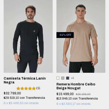
-
41
%
OFF
+1
Camiseta Térmica Lanín
Negra
Remera Hombre Ceibo
Beige Nougat
(1)
$32.799,00
$15.499,00
$26.199,00
$29.519,10
con
$13.949,10
con
6
x
$5.466,50
sin interés
6
x
$2.583,17
sin interés