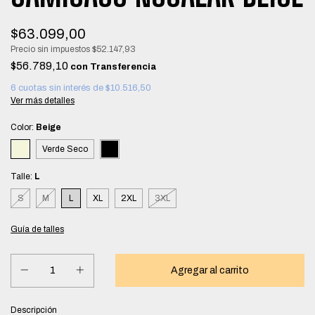
$63.099,00
Precio sin impuestos
$52.147,93
$56.789,10
con
6
cuotas sin interés de
$10.516,50
Ver más detalles
Color:
Beige
Verde Seco
Talle:
L
S
M
L
XL
2XL
3XL
Guía de talles
Descripción