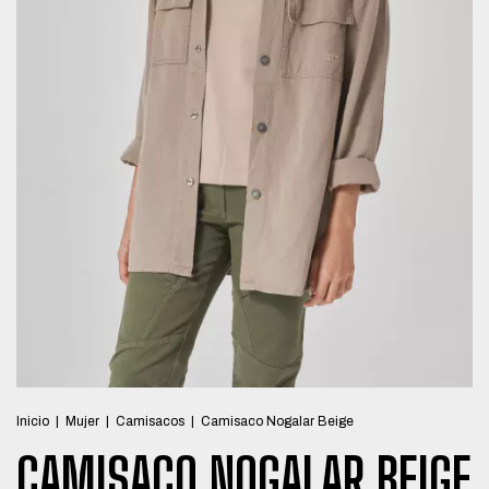
Inicio
|
Mujer
|
Camisacos
|
Camisaco Nogalar Beige
CAMISACO NOGALAR BEIGE