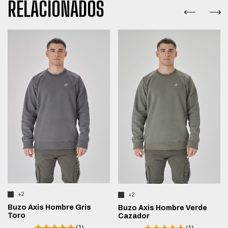
RELACIONADOS
+2
+2
Buzo Axis Hombre Gris
Buzo Axis Hombre Verde
Toro
Cazador
(1)
(1)