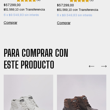
$57.299,00
$57.299,00
$51.569,10
con
$51.569,10
con
6
x
$9.549,83
sin interés
6
x
$9.549,83
sin interés
Comprar
Comprar
PARA COMPRAR CON
ESTE PRODUCTO