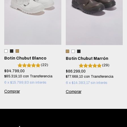
Botín Chubut Blanco
Botín Chubut Marrón
(22)
(29)
$94.799,00
$86.299,00
$85.319,10
con
$77.669,10
con
6
x
$15.799,83
sin interés
6
x
$14.383,17
sin interés
Comprar
Comprar