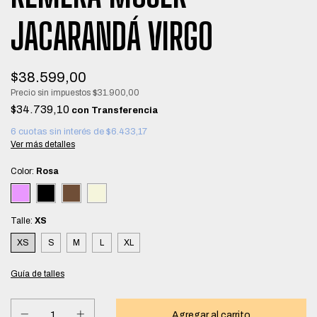
JACARANDÁ VIRGO
$38.599,00
Precio sin impuestos
$31.900,00
$34.739,10
con
6
cuotas sin interés de
$6.433,17
Ver más detalles
Color:
Rosa
Talle:
XS
XS
S
M
L
XL
Guía de talles