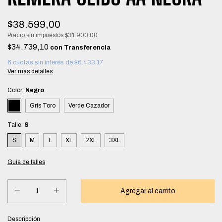
$38.599,00
Precio sin impuestos
$31.900,00
$34.739,10
con
6
cuotas sin interés de
$6.433,17
Ver más detalles
Color:
Negro
Gris Toro
Verde Cazador
Talle:
S
S
M
L
XL
2XL
3XL
Guía de talles
Descripción