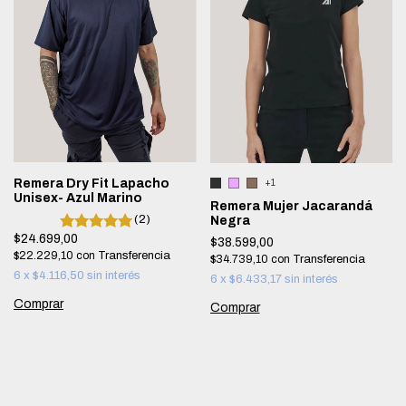
Remera Dry Fit Lapacho
+1
Unisex- Azul Marino
Remera Mujer Jacarandá
(2)
Negra
$24.699,00
$38.599,00
$22.229,10
con
$34.739,10
con
6
x
$4.116,50
sin interés
6
x
$6.433,17
sin interés
Comprar
Comprar