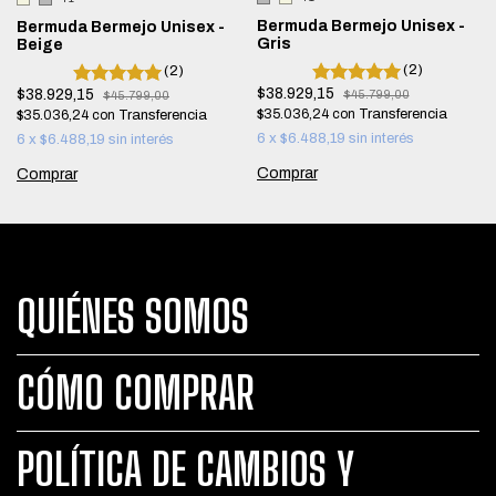
Bermuda Bermejo Unisex -
Bermuda Bermejo Unisex -
Gris
Beige
(2)
(2)
$38.929,15
$38.929,15
$45.799,00
$45.799,00
$35.036,24
con
$35.036,24
con
6
x
$6.488,19
sin interés
6
x
$6.488,19
sin interés
Comprar
Comprar
QUIÉNES SOMOS
CÓMO COMPRAR
POLÍTICA DE CAMBIOS Y