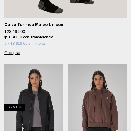
Calza Térmica Maipo Unisex
$23.499,00
$21.149,10
con
6
x
$3.916,50
sin interés
Comprar
-
42
%
OFF