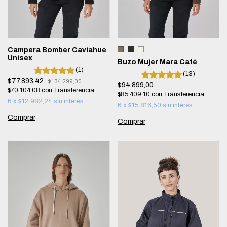
Campera Bomber Caviahue
Unisex
Buzo Mujer Mara Café
(1)
(13)
$77.893,42
$134.299,00
$94.899,00
$70.104,08
con
$85.409,10
con
6
x
$12.982,24
sin interés
6
x
$15.816,50
sin interés
Comprar
Comprar