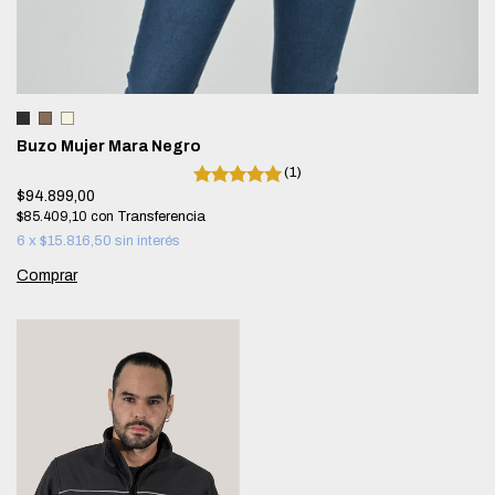
Buzo Mujer Mara Negro
(1)
$94.899,00
$85.409,10
con
6
x
$15.816,50
sin interés
Comprar