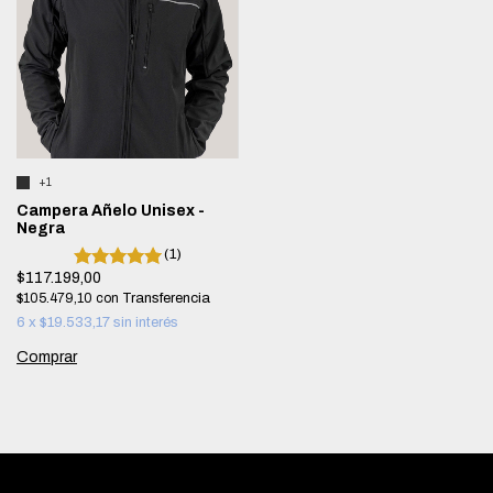
+1
Campera Añelo Unisex -
Negra
(1)
$117.199,00
$105.479,10
con
6
x
$19.533,17
sin interés
Comprar