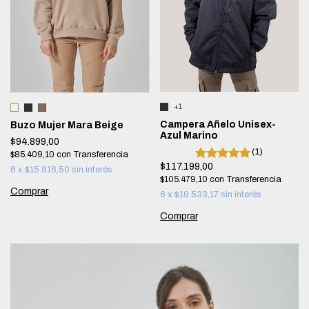
+1
Campera Añelo Unisex-
Buzo Mujer Mara Beige
Azul Marino
$94.899,00
(1)
$85.409,10
con
$117.199,00
6
x
$15.816,50
sin interés
$105.479,10
con
Comprar
6
x
$19.533,17
sin interés
Comprar